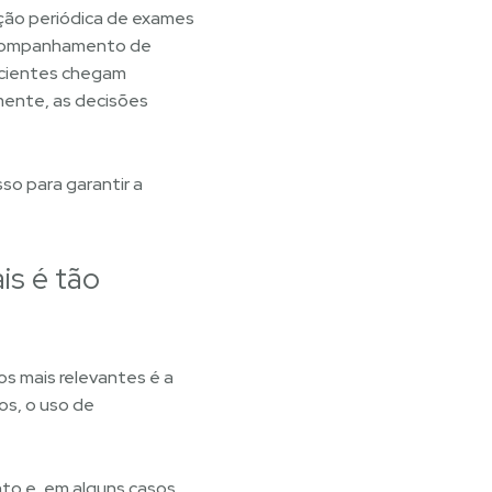
ação periódica de exames
 acompanhamento de
acientes chegam
mente, as decisões
o para garantir a
is é tão
s mais relevantes é a
os, o uso de
to e, em alguns casos,