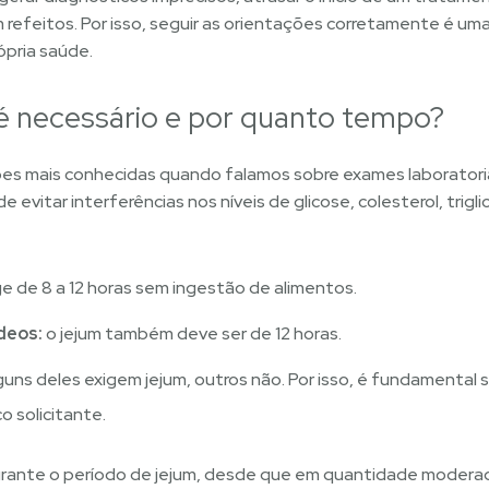
m refeitos. Por isso, seguir as orientações corretamente é u
ópria saúde.
é necessário e por quanto tempo?
ões mais conhecidas quando falamos sobre exames laboratoria
 evitar interferências nos níveis de glicose, colesterol, trigl
e de 8 a 12 horas sem ingestão de alimentos.
ídeos:
o jejum também deve ser de 12 horas.
guns deles exigem jejum, outros não. Por isso, é fundamental 
o solicitante.
urante o período de jejum, desde que em quantidade modera