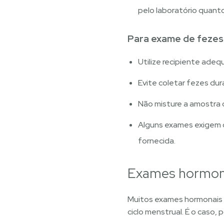
pelo laboratório quant
Para exame de fezes
Utilize recipiente adeq
Evite coletar fezes du
Não misture a amostra c
Alguns exames exigem c
fornecida.
Exames hormona
Muitos exames hormonais p
ciclo menstrual. É o caso