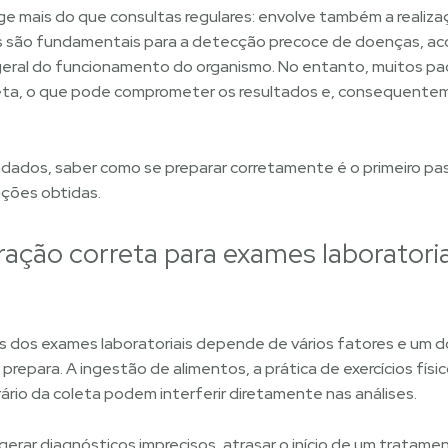
ge mais do que consultas regulares: envolve também a realiz
tes são fundamentais para a detecção precoce de doenças,
geral do funcionamento do organismo. No entanto, muitos p
eta, o que pode comprometer os resultados e, consequente
dos, saber como se preparar corretamente é o primeiro pass
ações obtidas.
ração correta para exames laboratoria
s dos exames laboratoriais depende de vários fatores e um do
repara. A ingestão de alimentos, a prática de exercícios físic
rio da coleta podem interferir diretamente nas análises.
erar diagnósticos imprecisos, atrasar o início de um tratamen