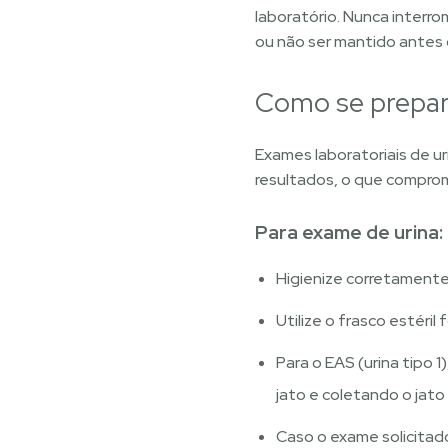
laboratório. Nunca interro
ou não ser mantido antes 
Como se prepara
Exames laboratoriais de u
resultados, o que compro
Para exame de urina:
Higienize corretamente 
Utilize o frasco estéri
Para o EAS (urina tipo 
jato e coletando o jato
Caso o exame solicitad