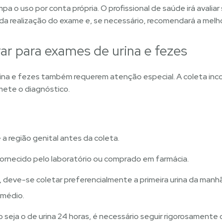
mpa o uso por conta própria. O profissional de saúde irá aval
da realização do exame e, se necessário, recomendará a melh
r para exames de urina e fezes
rina e fezes também requerem atenção especial. A coleta inco
mete o diagnóstico.
a região genital antes da coleta.
l fornecido pelo laboratório ou comprado em farmácia.
1), deve-se coletar preferencialmente a primeira urina da man
 médio.
o seja o de urina 24 horas, é necessário seguir rigorosament