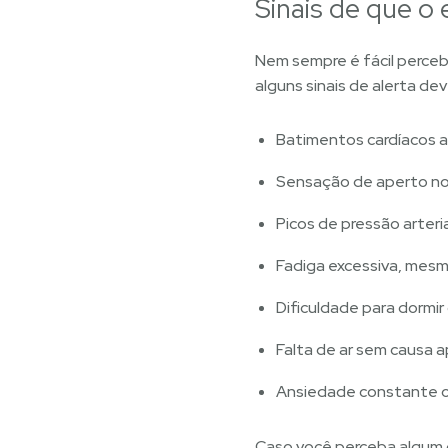
Sinais de que o
Nem sempre é fácil perce
alguns sinais de alerta d
Batimentos cardíacos 
Sensação de aperto no 
Picos de pressão arteria
Fadiga excessiva, mesm
Dificuldade para dormir
Falta de ar sem causa 
Ansiedade constante ou
Caso você perceba algum 