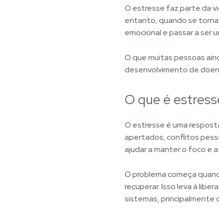
O estresse faz parte da v
entanto, quando se torna 
emocional e passar a ser u
O que muitas pessoas ain
desenvolvimento de doença
O que é estress
O estresse é uma respost
apertados, conflitos pess
ajudar a manter o foco e a
O problema começa quando
recuperar. Isso leva à lib
sistemas, principalmente o