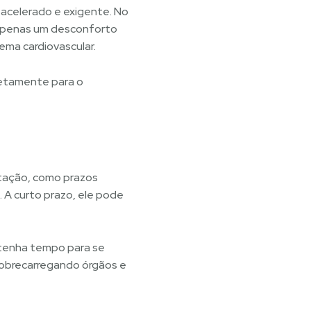
acelerado e exigente. No
 apenas um desconforto
ema cardiovascular.
retamente para o
ptação, como prazos
 A curto prazo, ele pode
 tenha tempo para se
 sobrecarregando órgãos e