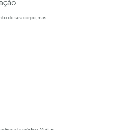
ração
nto do seu corpo, mas
endimento médico. Muitas