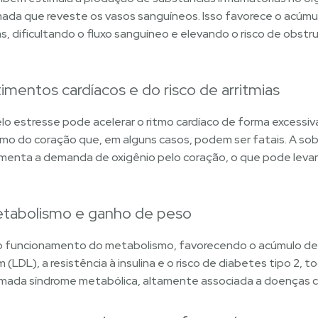
amada que reveste os vasos sanguíneos. Isso favorece o acúmu
as, dificultando o fluxo sanguíneo e elevando o risco de obs
mentos cardíacos e do risco de arritmias
o estresse pode acelerar o ritmo cardíaco de forma excessiv
ritmo do coração que, em alguns casos, podem ser fatais. A so
enta a demanda de oxigênio pelo coração, o que pode levar 
etabolismo e ganho de peso
a o funcionamento do metabolismo, favorecendo o acúmulo de
(LDL), a resistência à insulina e o risco de diabetes tipo 2, 
da síndrome metabólica, altamente associada a doenças ca