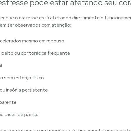
 estresse pode estar afetando seu co
ber que o estresse está afetando diretamente o funcioname
evem ser observados com atenção:
acelerados mesmo em repouso
peito ou dor torácica frequente
l
o sem esforço físico
 ou insônia persistente
aparente
 crises de pânico
desses sintomas com frequência, é fundamental procurar at