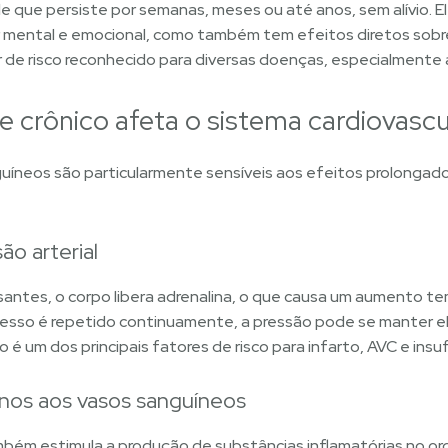
le que persiste por semanas, meses ou até anos, sem alívio. 
ental e emocional, como também tem efeitos diretos sobre 
 de risco reconhecido para diversas doenças, especialmente a
 crônico afeta o sistema cardiovascu
uíneos são particularmente sensíveis aos efeitos prolongad
ão arterial
antes, o corpo libera adrenalina, o que causa um aumento te
ocesso é repetido continuamente, a pressão pode se manter 
é um dos principais fatores de risco para infarto, AVC e insufi
anos aos vasos sanguíneos
bém estimula a produção de substâncias inflamatórias no or