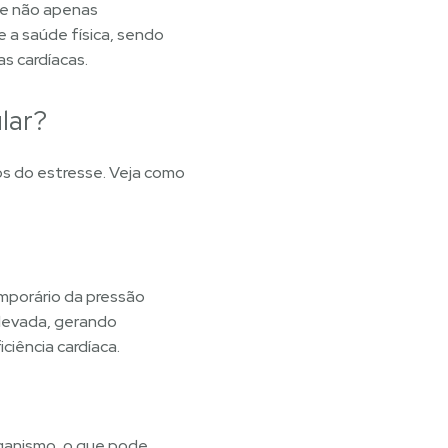
Ele não apenas
a saúde física, sendo
s cardíacas.
lar?
os do estresse. Veja como
mporário da pressão
elevada, gerando
ciência cardíaca.
ganismo, o que pode