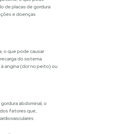
lo de placas de gordura
truções e doenças
a, o que pode causar
brecarga do sistema
à angina (dor no peito) ou
 gordura abdominal, o
todos fatores que,
rdiovasculares.