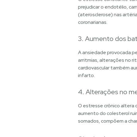
prejudicar o endotélio, c
(aterosclerose) nas artéri
coronarianas.
3. Aumento dos bati
A ansiedade provocada pel
arritmias, alterações no 
cardiovascular também aum
infarto.
4. Alterações no m
O estresse crônico alter
aumento do colesterol ruim 
somados, compõem a chama