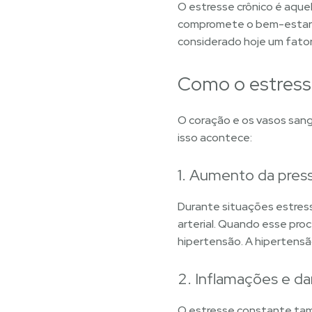
O estresse crônico é aque
compromete o bem-estar m
considerado hoje um fator
Como o estresse
O coração e os vasos sang
isso acontece:
1. Aumento da press
Durante situações estress
arterial. Quando esse pr
hipertensão. A hipertensão 
2. Inflamações e d
O estresse constante tam