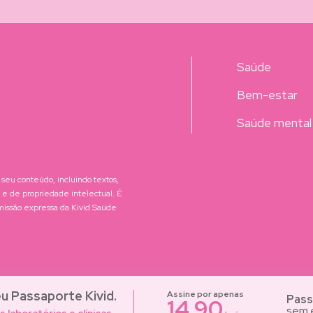
Saúde
Bem-estar
Saúde mental
 seu conteúdo, incluindo textos,
is e de propriedade intelectual. É
rmissão expressa da Kivid Saúde
u Passaporte Kivid.
Assine por apenas
Pass
14,90
sem e