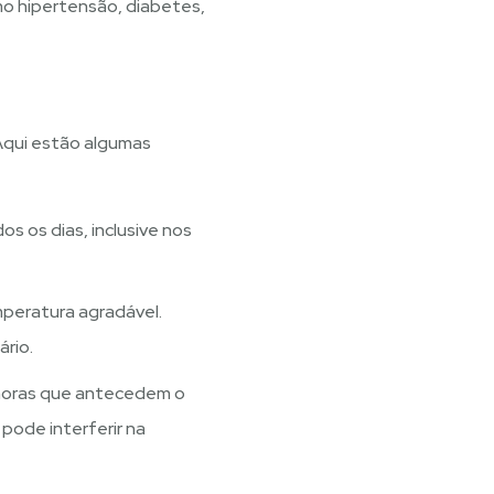
o hipertensão, diabetes,
Aqui estão algumas
s os dias, inclusive nos
peratura agradável.
rio.​
 horas que antecedem o
 pode interferir na