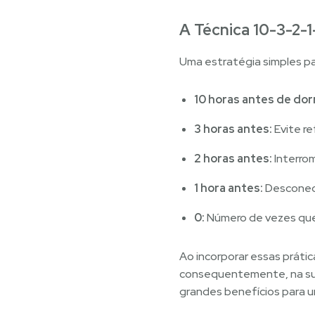
A Técnica 10-3-2-1
Uma estratégia simples par
10 horas antes de dor
3 horas antes:
Evite re
2 horas antes:
Interrom
1 hora antes:
Desconect
0:
Número de vezes que 
Ao incorporar essas prátic
consequentemente, na su
grandes benefícios para um