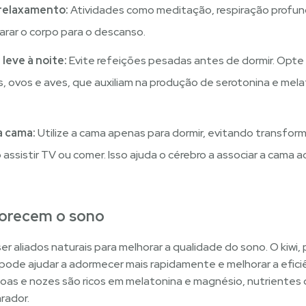
 relaxamento:
Atividades como meditação, respiração profun
rar o corpo para o descanso.​
leve à noite:
Evite refeições pesadas antes de dormir. Opte 
s, ovos e aves, que auxiliam na produção de serotonina e me
a cama:
Utilize a cama apenas para dormir, evitando transfo
assistir TV ou comer. Isso ajuda o cérebro a associar a cama a
vorecem o sono
r aliados naturais para melhorar a qualidade do sono. O kiwi
 pode ajudar a adormecer mais rapidamente e melhorar a eficiê
as e nozes são ricos em melatonina e magnésio, nutriente
ador. ​