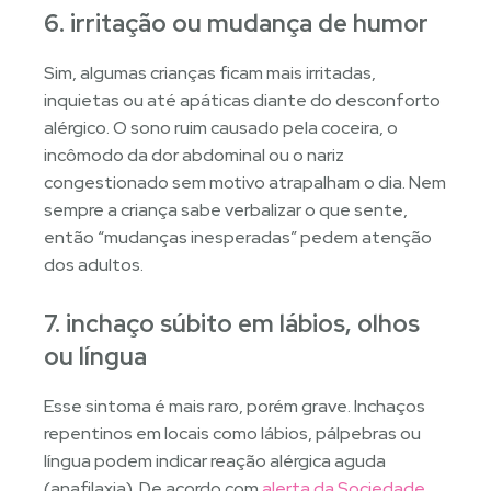
6. irritação ou mudança de humor
Sim, algumas crianças ficam mais irritadas,
inquietas ou até apáticas diante do desconforto
alérgico. O sono ruim causado pela coceira, o
incômodo da dor abdominal ou o nariz
congestionado sem motivo atrapalham o dia. Nem
sempre a criança sabe verbalizar o que sente,
então “mudanças inesperadas” pedem atenção
dos adultos.
7. inchaço súbito em lábios, olhos
ou língua
Esse sintoma é mais raro, porém grave. Inchaços
repentinos em locais como lábios, pálpebras ou
língua podem indicar reação alérgica aguda
(anafilaxia). De acordo com
alerta da Sociedade